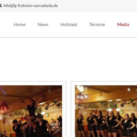
info@fg-frohsinn-narradonia.de
Home
News
Hofstaat
Termine
Media
Präsidium
Auftrittsplanung
Bilder
Prinzenpaar
Trainingszeiten
Videos
Elferrat / Hofdamen
Pressenach
Männerballett
Prinzengarde
Jugendgarde
Kindergarde
Bambinigarde
Ehrenmitglieder