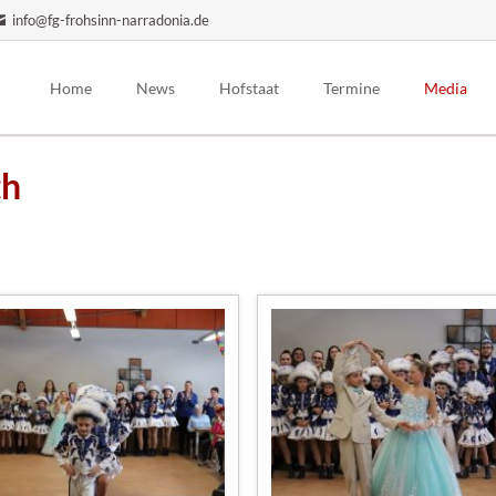
info@fg-frohsinn-narradonia.de
Home
News
Hofstaat
Termine
Media
Präsidium
Auftrittsplanung
Bilder
th
Prinzenpaar
Trainingszeiten
Videos
Elferrat / Hofdamen
Pressenach
Männerballett
Prinzengarde
Jugendgarde
Kindergarde
Bambinigarde
Ehrenmitglieder