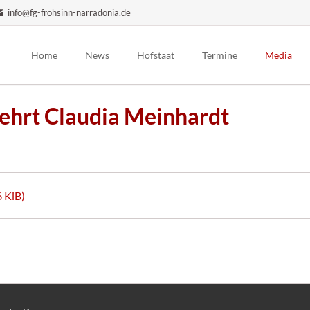
info@fg-frohsinn-narradonia.de
Home
News
Hofstaat
Termine
Media
Präsidium
Auftrittsplanung
Bilder
ehrt Claudia Meinhardt
Prinzenpaar
Trainingszeiten
Videos
Elferrat / Hofdamen
Pressenach
Männerballett
Prinzengarde
6 KiB)
Jugendgarde
Kindergarde
Bambinigarde
Ehrenmitglieder