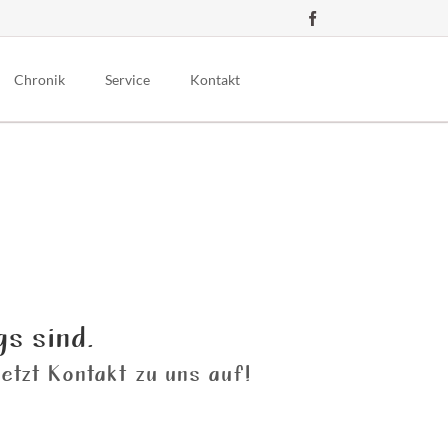
Navigation
überspringen
Chronik
Service
Kontakt
Gründungsgeschichte
Impressum
Downloads
Übersicht Prinzenpaare
Datenschutz
Links
richten
Übersicht Orden
gs sind.
etzt Kontakt zu uns auf!