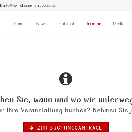
info@fg-frohsinn-narradonia.de
Home
News
Hofstaat
Termine
Media
Präsidium
Auftrittsplanung
Bilder
Prinzenpaar
Trainingszeiten
Videos
Elferrat / Hofdamen
Pressenach
Männerballett
Prinzengarde
Jugendgarde
hen Sie, wann und wo wir unterwe
Kindergarde
Bambinigarde
r Ihre Veranstaltung buchen? Nehmen Sie j
Ehrenmitglieder
ZUR BUCHUNGSANFRAGE