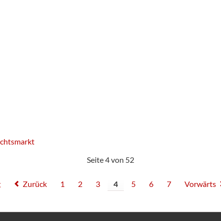
chtsmarkt
Seite 4 von 52
g
Zurück
1
2
3
4
5
6
7
Vorwärts