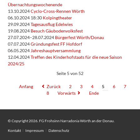
Übernachtungswochenende
13.10.2024
Cyclo-Cross-Rennen Wörth
06.10.2024 18:30
Kolpingtheater
29.09.2024
Tagesausflug Edelwies
19.08.2024
Besuch Gäubodenvolksfest
27.07.2024–28.07.2024
Bürgerfest Wörth/Donau
07.07.2024
Gründungsfest FF Hofdorf
06.05.2024
Jahreshauptversammlung
12.04.2024
Treffen des Kinderhofstaats für die neue Saison
2024/25
Seite 5 von 52
Anfang
Zurück
2
3
4
5
6
7
8
Vorwärts
Ende
© Copyright 2026. FG Frohsinn Narradonia Wörth an der Donau.
Navigation
Kontakt
Impressum
Datenschutz
überspringen